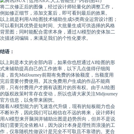
将二次修正后的图像，经过设计师轻量化的调整工作，
例如修正细节，添加文案后，即可看到最后的效果。
以上就是利用AI绘图技术辅助生成S类商业运营设计图；
可以看到其优势是短时间、大批量生成可供选择的风格
背景图；同时能配合需求本身，通过AI模型的变体加二
次描述词编辑，来满足我们的个性化要求。
结语：
以上则是本文的全部内容，如果你也想通过AI绘图的形
式来辅助提高自己的工作效率，以下几点值得仔细阅
读，首先MidJourney前期有免费的体验额度，当额度用
完后需要付费使用。其次免费用户生成的作品不能商
用，只有付费用户才拥有该图片的所有权。由于AI绘图
的版权政策时常存在变动，所以也请大家关注Midjourney
官方信息，以免带来困扰。
随着AI模型能力的飞速迭代升级，现有的短板能力也会
不断补齐，因此我们可以相信在不远的将来，设计师利
用AI模型来开脑洞并辅助出图是趋势所向，但并不是说
我们需要完全依赖AI，因为设计本身是理性而浪漫的工
作，仅靠随机性做设计是完全不可取且不靠谱的。更合