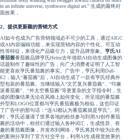
feminine body walking with swagger toward camera on Mars
in an infinite universe, synthwave digital art.” 生成的最终封
面效果，
2、提供更新颖的营销方式
AI如今也成为广告营销领域必不可少的工具，通过AIGC
或AI内容编辑功能，来实现营销内容的个性化、可互动
性等特征，来强化产品吸引力，提升品牌形象。
亨氏AI
番茄酱
番茄酱品牌亨氏Heinz去年借助AI自动生成图像的
话题制作了趣味性的广告，向广大消费者证明了人工智
能更喜欢亨氏番茄酱的事实。广告中，亨氏利用Dall-
E2，输入“蕃茄酱”后，AI自动生成了一款有亨氏经典外
型包装的番茄酱。当继续输入“文艺复兴番茄酱”、“印象
派番茄酱”、“外太空番茄酱”等更复杂的文字指令时，生
成的图像结果无论在风格上如何变化，所呈现的番茄酱
外型和LOGO位置都与亨氏番茄酱极为相似，这也印证
了广告中的那句话：“连AI都认为番茄酱就是亨氏”。同
时，亨氏还邀请了世界各地的粉丝参与到用AI创作番茄
酱的活动中，粉丝们通过输入各种词汇，生成怪异、有
趣的番茄酱图像，并发布到网络，亨氏将其中较为出色
的案例分享到了官方社交平台，利用AI生成视觉效果的