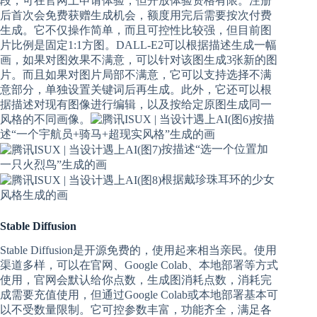
段，可在官网上申请体验，但开放体验资格有限。注册
后首次会免费获赠生成机会，额度用完后需要按次付费
生成。它不仅操作简单，而且可控性比较强，但目前图
片比例是固定1:1方图。DALL-E2可以根据描述生成一幅
画，如果对图效果不满意，可以针对该图生成3张新的图
片。而且如果对图片局部不满意，它可以支持选择不满
意部分，单独设置关键词后再生成。此外，它还可以根
据描述对现有图像进行编辑，以及按给定原图生成同一
风格的不同画像。
按描
述“一个宇航员+骑马+超现实风格”生成的画
按描述“选一个位置加
一只火烈鸟”生成的画
根据戴珍珠耳环的少女
风格生成的画
Stable Diffusion
Stable Diffusion是开源免费的，使用起来相当亲民。使用
渠道多样，可以在官网、Google Colab、本地部署等方式
使用，官网会默认给你点数，生成图消耗点数，消耗完
成需要充值使用，但通过Google Colab或本地部署基本可
以不受数量限制。它可控参数丰富，功能齐全，满足各