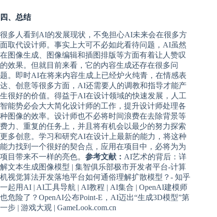
四、总结
很多人看到AI的发展现状，不免担心AI未来会在很多方
面取代设计师。事实上大可不必如此看待问题，AI虽然
在图像生成、图像编辑和插图排版等方面有着让人赞叹
的效果。但就目前来看，它的内容生成还存在很多问
题。即时AI在将来内容生成上已经炉火纯青，在情感表
达、创意等很多方面，AI还需要人的调教和指导才能产
生很好的价值。得益于AI在设计领域的快速发展，人工
智能势必会大大简化设计师的工作，提升设计师处理各
种图像的效率。设计师也不必将时间浪费在去除背景等
费力、重复的任务上，并且将有机会以最少的努力探索
更多创意。学习和研究AI在设计上最新的能力，将这种
能力找到一个很好的契合点，应用在项目中，必将为为
项目带来不一样的亮色。
参考文献：
AI艺术的背后：详
解文本生成图像模型 | 集智俱乐部极市开发者平台-计算
机视觉算法开发落地平台如何通俗理解扩散模型？- 知乎
一起用AI | AI工具导航 | AI教程 | AI集合 | OpenAI建模师
也危险了？OpenAI公布Point-E，AI迈出“生成3D模型”第
一步 | 游戏大观 | GameLook.com.cn