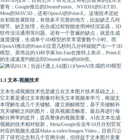
Text-3D技术，目前公开了研究论文和初步效果的技术主
要有：Google推出的DreamFusion、NVIDIA的GET3D、
Meta的MAV3D，还有OpenAI的Point-E。这项技术还处
在初期发展阶段，有很多不完善的地方，比如缺乏几何
细节、缺乏纹理，在合成过程智能使用神经渲染器，3D
软件没法通用等问题。还有一个普遍的缺点，就是生成
速度缓慢，生成单个3D模型的常常需要数个小时。而
OpenAI推出的Point-E仅需几秒到几分钟就能产出一个3D
模型。英伟达的AI科学家Jim Fan在推特上表示，Point-E
的生成速度约能达到DreamFusion的600倍。
OpenAI生成的3D模型
1.3 文本-视频技术
文本生成视频技术也是建立在文本图片技术基础之上，
它主要是通过文本图像对和无文本视频来学习，根据文
本理解生成几个关键帧。建立插帧模型，基于关键帧补
充关键帧之间的图片，提高视频流畅度。最后再进行每
帧分辨率的提升，提高整体的视频质量。AI在文本生成
视频的技术相对较新，Meta/Google在去年10月分别官宣
对应的视频生成器Make-a-video/Imagen Video，目前只公
开了研究论文和几个官网示例，但得益于文本图片质量