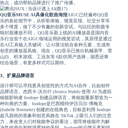
热点，成功帮助品牌进行了推广传播。
QQ音乐MUSE AI具像化歌曲海报
AIGC已经遍布QQ音
乐的各处细节中，从听歌体验、视觉呈现、社交分享等
多个维度，做了不少有趣的创新尝试。与以往的歌曲专
辑封面播放不同， QQ音乐新上线的AI播放器是国内音
乐行业首个在AIGC领域运用的视觉尝试，其原理是通过
在AI工具输入关键词，让AI算法组合各种元素，生成有
创意的播放器风格。现在，QQ音乐已推出机械装甲、雪
山白、积木游戏、工业灰等 6款供用户选择，据悉还将
结合场景，有更多样式可以期待。
3、扩展品牌语言
设计师可以寻找更具创造性的方式与AI合作，比如创作
品牌语言。杰西卡·沃尔什 (Jessica Walsh) 使用 AI 为虚拟
核能影响者 Isodope 创建品牌语言，将核能重新塑造为一
种向善的力量。Isodope是巴西模特伊莎贝尔·博梅克
(Isabelle Boemeke) 创建的在线角色，目标是利用 Isodope
超凡脱俗的形象和创意风格在 TikTok 上吸引人们的注意
力，来改变人们对核能争议的看法，倡导将核能作为解
决气候变化和能源紧缺的手段。Isodope的品牌元素和排