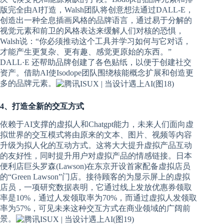
版完全由AI打造，Walsh团队将创意想法通过DALL-E，
创造出一种全息插画风格的品牌语言，通过易于分解的
视觉元素和前卫的风格表达来缓解人们对核的恐惧，
Walsh说：“你必须推动这个工具并学习如何与它对话，
才能产生更复杂、更有趣、感觉更原始的东西。”
DALL·E 还帮助品牌创建了各色贴纸，以便于创建社交
资产。借助AI使Isodope团队围绕核能概念扩展和创造更
多的品牌元素。
4、打造全新的交互方式
依赖于AI支撑的虚拟人和Chatgpt能力，未来人们面向虚
拟世界的交互模式将由原来的文本、图片、视频等内容
升级为拟人化的互动方式。这将大大提升虚拟产品互动
的友好性，同时提升用户对虚拟产品的情感链接。日本
便利店巨头罗森(Lawson)在东京开设首家配备虚拟店员
的“Green Lawson”门店。接待顾客的为显示屏上的虚拟
店员，一项研究数据表明，它通过线上发放优惠券领取
率是10%，通过人发领取率为70%，而通过虚拟人发领取
率为57%，可见未来这种交互方式在商业领域的广阔前
景。