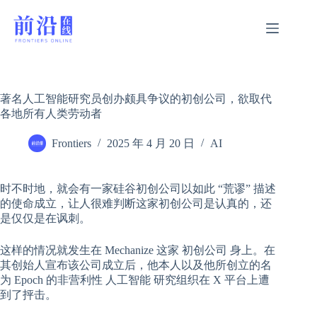
跳
过
内
容
著名人工智能研究员创办颇具争议的初创公司，欲取代
各地所有人类劳动者
Frontiers
2025 年 4 月 20 日
AI
时不时地，就会有一家硅谷初创公司以如此 “荒谬” 描述
的使命成立，让人很难判断这家初创公司是认真的，还
是仅仅是在讽刺。
这样的情况就发生在
Mechanize
这家
初创公司
身上。在
其创始人宣布该公司成立后，他本人以及他所创立的名
为 Epoch 的非营利性
人工智能
研究组织在 X 平台上遭
到了抨击。