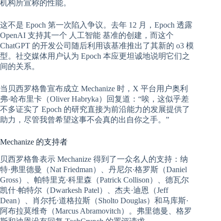
机构所宣称的性能。
这不是 Epoch 第一次陷入争议。去年 12 月，Epoch 透露
OpenAI 支持其一个
人工智能
基准的创建，而这个
ChatGPT 的开发公司随后利用该基准推出了其新的 o3 模
型。社交媒体用户认为 Epoch 本应更坦诚地说明它们之
间的关系。
当贝西罗格鲁宣布成立 Mechanize 时，X 平台用户奥利
弗·哈布里卡（Oliver Habryka）回复道：“唉，这似乎差
不多证实了 Epoch 的研究直接为前沿能力的发展提供了
助力，尽管我曾希望这事不会真的出自你之手。”
Mechanize 的支持者
贝西罗格鲁表示 Mechanize 得到了一众名人的支持：纳
特·弗里德曼（Nat Friedman）、丹尼尔·格罗斯（Daniel
Gross）、帕特里克·科里森（Patrick Collison）、德瓦尔
凯什·帕特尔（Dwarkesh Patel）、杰夫·迪恩（Jeff
Dean）、肖尔托·道格拉斯（Sholto Douglas）和马库斯·
阿布拉莫维奇（Marcus Abramovitch）。弗里德曼、格罗