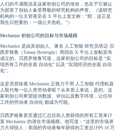
人们的不满既涉及这家初创公司的使命，也在于它被认
为损害了创始人备受尊敬的研究机构的声誉。（该研究
机构的一位主管甚至在 X 平台上发文称：“耶，这正是
我生日想要的：一场公关危机。”）
Mechanize 初创公司的目标与市场规模
Mechanize 是由其创始人、著名
人工智能
研究员塔迈·贝
西罗格鲁（Tamay Besiroglu）周四在 X 平台上发帖宣布
成立的。贝西罗格鲁写道，这家初创公司的目标是 “实
现所有工作的全面
自动化
” 以及 “实现经济的全面
自动
化
”。
这是否意味着 Mechanize 正致力于用
人工智能
代理机器
人取代每一位人类劳动者呢？从本质上来说，是的。这
家初创公司希望提供数据、评估以及数字环境，让任何
工作的劳动者
自动化
都成为可能。
贝西罗格鲁甚至通过汇总目前人类获得的所有工资来计
算 Mechanize 的潜在市场规模。他写道：“这里的市场潜
力大得惊人：美国的劳动者每年获得的工资总计约 18 万