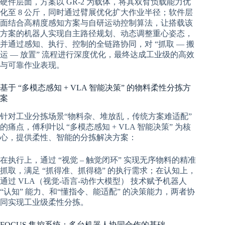
硬件层面，方案以 GR-2 为载体，将其双臂负载能力优
化至 8 公斤，同时通过臂展优化扩大作业半径；软件层
面结合高精度感知方案与自研运动控制算法，让搭载该
方案的机器人实现自主路径规划、动态调整重心姿态，
并通过感知、执行、控制的全链路协同，对 “抓取 — 搬
运 — 放置” 流程进行深度优化，最终达成工业级的高效
与可靠作业表现。
基于 “多模态感知 + VLA 智能决策” 的物料柔性分拣方
案
针对工业分拣场景“物料杂、堆放乱，传统方案难适配”
的痛点，傅利叶以 “多模态感知 + VLA 智能决策” 为核
心，提供柔性、智能的分拣解决方案：
在执行上，通过 “视觉 – 触觉闭环” 实现无序物料的精准
抓取，满足 “抓得准、抓得稳” 的执行需求；在认知上，
通过 VLA（视觉-语言-动作大模型） 技术赋予机器人
“认知” 能力、和“懂指令、能适配” 的决策能力，两者协
同实现工业级柔性分拣。
FOCUS 集控系统：多台机器人协同合作的基础