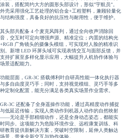
涂装，搭配简约大方的圆形头部设计，形似”宇航员”。
外壳采用强化工艺处理的铝合金+工程塑料，兼顾轻量化
与结构强度，具备良好的抗压性与耐用性，便于维护。
其头部共配备 4 个麦克风阵列，通过全向收声消除回
音，交互时可定向增强声源、精准定位；内置的结构光
+RGB 广角镜头的摄像头模组，可实现对人脸的精准识
别。新增 LED 环屏头域可实现表情交互与面部反馈，并
支持扩展至多样化显示应用，大幅提升人机协作体验与
场景适配能力。
功能层面，GR-3C 搭载傅利叶自研高性能一体化执行器
与多自由度灵巧手；同时，支持视觉模组、灵巧手等多
种定制化配置，能充分满足各类真实场景作业需求。
GR-3C 还配备了全身遥操作功能，通过高精度动作捕捉
与低延迟传输，实现人类动作到机器人动作的自然映射
——无论是手部精细动作，还是全身动态姿态，都能实
时同步。这项能力为危险环境作业、远程康复训练、科
研教育提供新解决方案，突破时空限制，延伸人类触达
场景，带来全新交互与协作体验。