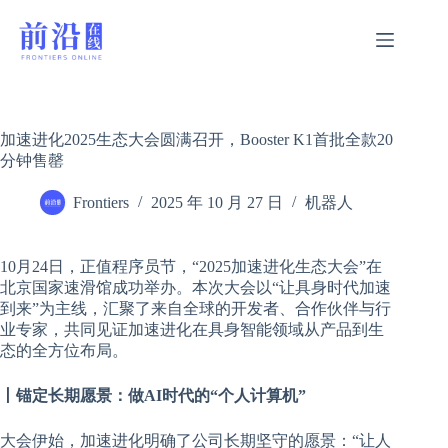
跳
过
内
容
加速进化2025生态大会圆满召开，Booster K1首批全款20
分钟售罄
Frontiers
2025 年 10 月 27 日
机器人
10月24日，正值程序员节，“2025加速进化生态大会”在
北京国家速滑馆成功举办。本次大会以“让具身时代加速
到来”为主线，汇聚了来自全球的开发者、合作伙伴与行
业专家，共同见证加速进化在具身智能领域从产品到生
态的全方位布局。
丨锚定长期愿景：做AI时代的“个人计算机”
大会伊始，加速进化明确了公司长期坚守的愿景：“让人