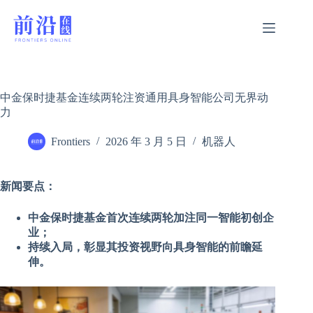
跳
过
内
容
中金保时捷基金连续两轮注资通用具身智能公司无界动
力
Frontiers
2026 年 3 月 5 日
机器人
新闻要点：
中金保时捷基金首次连续两轮加注同一智能初创企
业；
持续入局，彰显其投资视野向具身智能的前瞻延
伸。