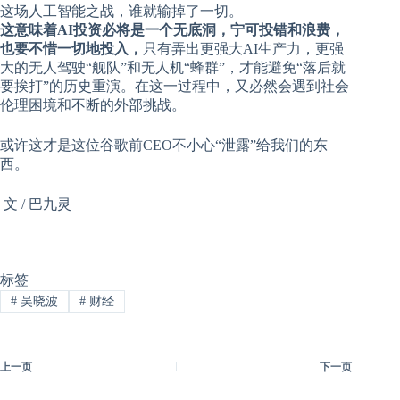
这场人工智能之战，谁就输掉了一切。
这意味着AI投资必将是一个无底洞，宁可投错和浪费，
也要不惜一切地投入，
只有弄出更强大AI生产力，更强
大的无人驾驶“舰队”和无人机“蜂群”，才能避免“落后就
要挨打”的历史重演。在这一过程中，又必然会遇到社会
伦理困境和不断的外部挑战。
或许这才是这位谷歌前CEO不小心“泄露”给我们的东
西。
文 / 巴九灵
标签
#
吴晓波
#
财经
上一页
下一页