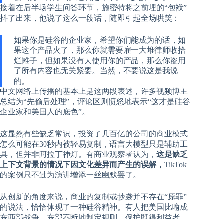
接着在后半场学生问答环节，施密特将之前埋的“包袱”
抖了出来，他说了这么一段话，随即引起全场哄笑：
如果你是硅谷的企业家，希望你们能成为的话，如
果这个产品火了，那么你就需要雇一大堆律师收拾
烂摊子，但如果没有人使用你的产品，那么你盗用
了所有内容也无关紧要。当然，不要说这是我说
的。
中文网络上传播的基本上是这两段表述，许多视频博主
总结为“先偷后处理”，评论区则愤怒地表示“这才是硅谷
企业家和美国人的底色”。
这显然有些缺乏常识，投资了几百亿的公司的商业模式
怎么可能在30秒内被轻易复制，语言大模型只是辅助工
具，但并非阿拉丁神灯。有商业观察者认为，
这是缺乏
上下文背景的情况下因文化差异而产生的误解，
TikTok
的案例只不过为演讲增添一丝幽默罢了。
从创新的角度来说，商业的复制或抄袭并不存在“原罪”
的说法，恰恰体现了一种硅谷精神。有人把美国比喻成
东西部战争，东部不断地制定规则，保护既得利益者，