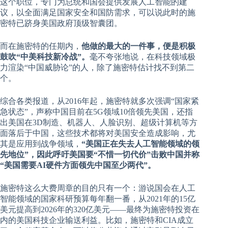
这个职位，专门为总统和国会提供发展人工智能的建
议，以全面满足国家安全和国防需求，可以说此时的施
密特已跻身美国政府顶级智囊团。
而在施密特的任期内，
他做的最大的一件事，便是积极
鼓吹“中美科技新冷战”。
毫不夸张地说，在科技领域极
力渲染“中国威胁论”的人，除了施密特估计找不到第二
个。
综合各类报道，从2016年起，施密特就多次强调“国家紧
急状态”，声称中国目前在5G领域10倍领先美国，还指
出美国在3D制造、机器人、人脸识别、超级计算机等方
面落后于中国，这些技术都将对美国安全造成影响，尤
其是应用到战争领域，
“美国正在失去人工智能领域的领
先地位”，因此呼吁美国要“不惜一切代价”击败中国并称
“美国需要AI硬件方面领先中国至少两代”。
施密特这么大费周章的目的只有一个：游说国会在人工
智能领域的国家科研预算每年翻一番，从2021年的15亿
美元提高到2026年的320亿美元——最终为施密特投资在
内的美国科技企业输送利益。比如，施密特和CIA成立