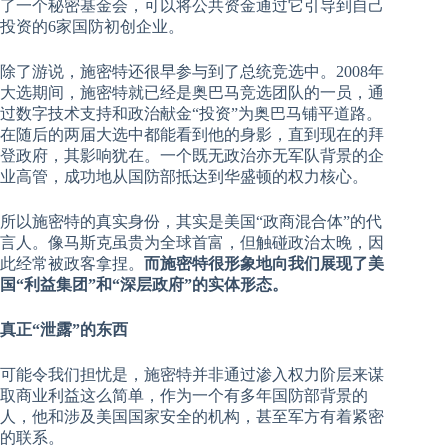
了一个秘密基金会，可以将公共资金通过它引导到自己
投资的6家国防初创企业。
除了游说，施密特还很早参与到了总统竞选中。2008年
大选期间，施密特就已经是奥巴马竞选团队的一员，通
过数字技术支持和政治献金“投资”为奥巴马铺平道路。
在随后的两届大选中都能看到他的身影，直到现在的拜
登政府，其影响犹在。一个既无政治亦无军队背景的企
业高管，成功地从国防部抵达到华盛顿的权力核心。
所以施密特的真实身份，其实是美国“政商混合体”的代
言人。像马斯克虽贵为全球首富，但触碰政治太晚，因
此经常被政客拿捏。
而施密特很形象地向我们展现了美
国“利益集团”和“深层政府”的实体形态。
真正“泄露”的东西
可能令我们担忧是，施密特并非通过渗入权力阶层来谋
取商业利益这么简单，作为一个有多年国防部背景的
人，他和涉及美国国家安全的机构，甚至军方有着紧密
的联系。