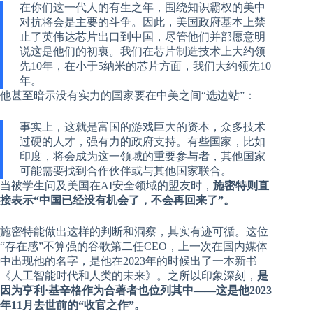
在你们这一代人的有生之年，围绕知识霸权的美中
对抗将会是主要的斗争。因此，美国政府基本上禁
止了英伟达芯片出口到中国，尽管他们并部愿意明
说这是他们的初衷。我们在芯片制造技术上大约领
先10年，在小于5纳米的芯片方面，我们大约领先10
年。
他甚至暗示没有实力的国家要在中美之间“选边站”：
事实上，这就是富国的游戏巨大的资本，众多技术
过硬的人才，强有力的政府支持。有些国家，比如
印度，将会成为这一领域的重要参与者，其他国家
可能需要找到合作伙伴或与其他国家联合。
当被学生问及美国在AI安全领域的盟友时，
施密特则直
接表示“中国已经没有机会了，不会再回来了”。
施密特能做出这样的判断和洞察，其实有迹可循。这位
“存在感”不算强的谷歌第二任CEO，上一次在国内媒体
中出现他的名字，是他在2023年的时候出了一本新书
《人工智能时代和人类的未来》。之所以印象深刻，
是
因为亨利·基辛格作为合著者也位列其中——这是他2023
年11月去世前的“收官之作”。