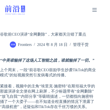
跳
过
内
容
谷歌前CEO演讲“全网删除”，大家都关注错了重点
Frontiers
2024 年 8 月 18 日
管理干货
“
中美谁输掉了这场人工智能之战，谁就输掉了一切。
”
上个周末，一段“前谷歌CEO鼓励学生抄袭TikTok的商业
模式”的短视频突然引发病毒式的传播。
紧接着，视频中的主角“埃里克·施密特”在斯坦福大学的
那篇演讲全文便在网上刷屏，不少标题带有“全网删除”
“放飞自我”“内部分享”等吸睛描述，一切都指向施密特
捅了一个大娄子——在不知道全程直播的情况下泄露了
“高级机密”，还疑似和TikTok存在千丝万缕的关系。