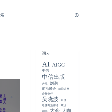
搜索
词云
AI
AIGC
中信
中信出版
刘润
产品
前沿峰会
前沿讲座
合作伙伴
吴晓波
哈佛
哈佛商业评论
商汤
大会
大咖
图书