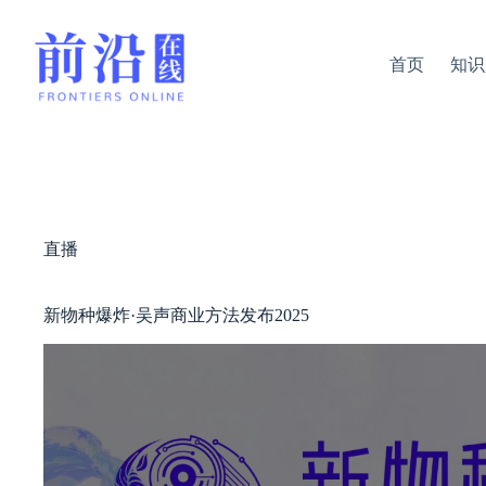
跳
过
内
首页
知识
容
直播
新物种爆炸·吴声商业方法发布2025