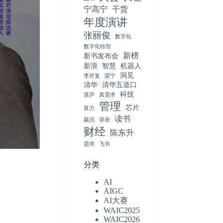
宁高宁
干货
年度演讲
张丽俊
数字化
数字化转型
新榜
新书发布会
新浪
智慧
机器人
洞见
李开复
梁宁
清华
清华五道口
科技
湛庐
真需求
管理
芯片
算力
读书
裁员
讲座
财经
陈东升
需求
飞书
分类
AI
AIGC
AI大赛
WAIC2025
WAIC2026