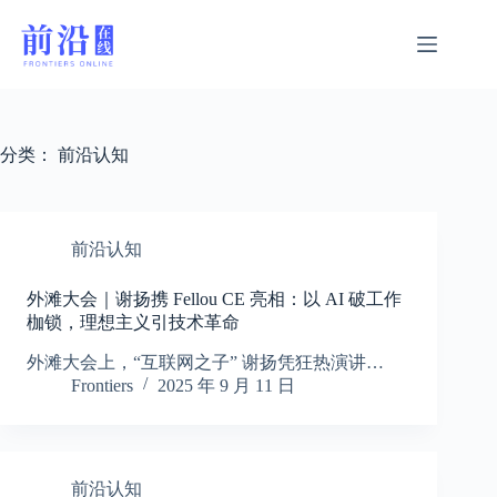
跳
过
内
容
分类：
前沿认知
前沿认知
外滩大会｜谢扬携 Fellou CE 亮相：以 AI 破工作
枷锁，理想主义引技术革命
外滩大会上，“互联网之子” 谢扬凭狂热演讲…
Frontiers
2025 年 9 月 11 日
前沿认知