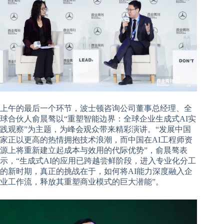
上午的最后一个环节，波士顿咨询公司董事总经理、全
球合伙人
俞晨骜以“重塑智能边界：全球企业生成式AI实
践观察”为主题，为峰会观众带来精彩演讲。“发展中国
家正以更高的热情拥抱技术浪潮，而中国在AI工程师资
源上将重新建立起成本与效用的代际优势”，俞晨骜表
示，“生成式AI的应用已跨越尝鲜阶段，进入专业化分工
的新时期，真正的挑战在于，如何将AI能力深度融入企
业工作流，释放其重塑商业模式的巨大潜能”。