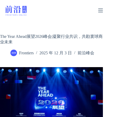
跳
过
内
容
The Year Ahead展望2026峰会|凝聚行业共识，共勘寰球商
业未来
Frontiers
2025 年 12 月 3 日
前沿峰会