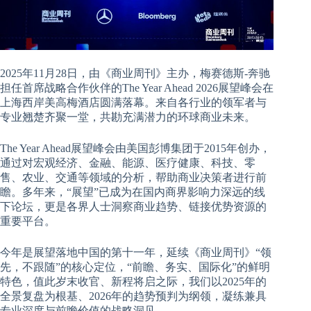
2025年11月28日，由《商业周刊》主办，梅赛德斯-奔驰
担任首席战略合作伙伴的The Year Ahead 2026展望峰会在
上海西岸美高梅酒店圆满落幕。来自各行业的领军者与
专业翘楚齐聚一堂，共勘充满潜力的环球商业未来。
The Year Ahead展望峰会由美国彭博集团于2015年创办，
通过对宏观经济、金融、能源、医疗健康、科技、零
售、农业、交通等领域的分析，帮助商业决策者进行前
瞻。多年来，“展望”已成为在国内商界影响力深远的线
下论坛，更是各界人士洞察商业趋势、链接优势资源的
重要平台。
今年是展望落地中国的第十一年，延续《商业周刊》“领
先，不跟随”的核心定位，“前瞻、务实、国际化”的鲜明
特色，值此岁末收官、新程将启之际，我们以2025年的
全景复盘为根基、2026年的趋势预判为纲领，凝练兼具
专业深度与前瞻价值的战略洞见。