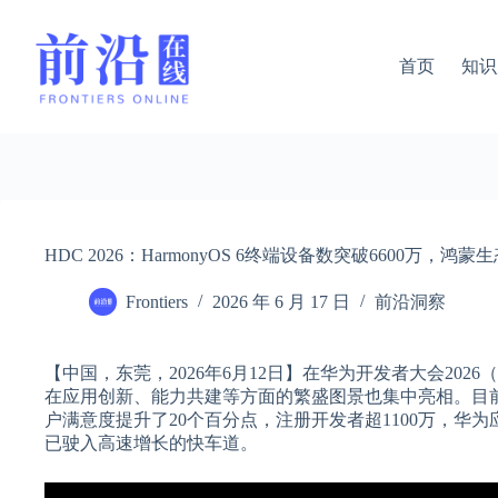
跳
过
内
首页
知识
容
HDC 2026：HarmonyOS 6终端设备数突破6600万，
Frontiers
2026 年 6 月 17 日
前沿洞察
【中国，东莞，2026年6月12日】在华为开发者大会2026（HDC 
在应用创新、能力共建等方面的繁盛图景也集中亮相。目前，搭
户满意度提升了20个百分点，注册开发者超1100万，华
已驶入高速增长的快车道。