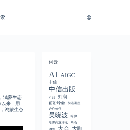
搜索
词云
AI
AIGC
中信
中信出版
刘润
发布，鸿蒙生态
产品
前沿峰会
布以来，用
前沿讲座
合作伙伴
次，鸿蒙生态
吴晓波
哈佛
哈佛商业评论
商汤
大会
大咖
图书