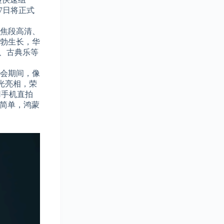
7日将正式
焦段高清、
勃生长，华
书、古典乐等
会期间，像
高光亮相，荣
用手机直拍
越简单，鸿蒙