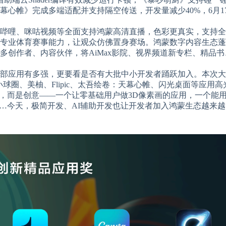
幕心帷》完成多端适配并支持隔空传送，开发量减少40%，6月1
哔哩、咪咕视频等全面支持鸿蒙高清直播，色彩更真实，支持全
专业体育赛事能力，让观众仿佛置身赛场。鸿蒙数字内容生态蓬
多创作者、内容伙伴，将AiMax影院、视界频道新专栏、精品
部应用有多强，更要看是否有大批中小开发者踊跃加入。本次大
空、小球圈、美柚、Flipic、太吾绘卷：天幕心帷、闪光桌面等应用
模，而是创意——一个让零基础用户做3D像素画的应用，一个能
……今天，极简开发、AI辅助开发也让开发者加入鸿蒙生态越来