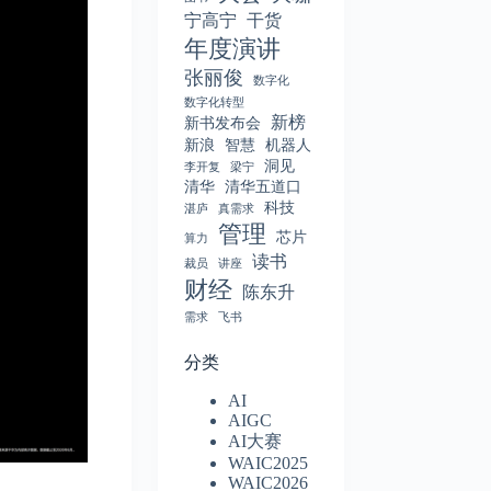
宁高宁
干货
年度演讲
张丽俊
数字化
数字化转型
新榜
新书发布会
新浪
智慧
机器人
洞见
李开复
梁宁
清华
清华五道口
科技
湛庐
真需求
管理
芯片
算力
读书
裁员
讲座
财经
陈东升
需求
飞书
分类
AI
AIGC
AI大赛
WAIC2025
WAIC2026