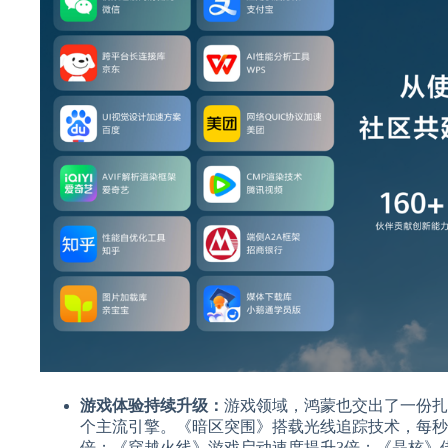
游戏体验持续升级：
游戏领域，鸿蒙也交出了一份扎实
个主流引擎。《暗区突围》搭载光线追踪技术，每秒可
倍；《穿越火线》游戏启动速度提升3倍；《晶核》借