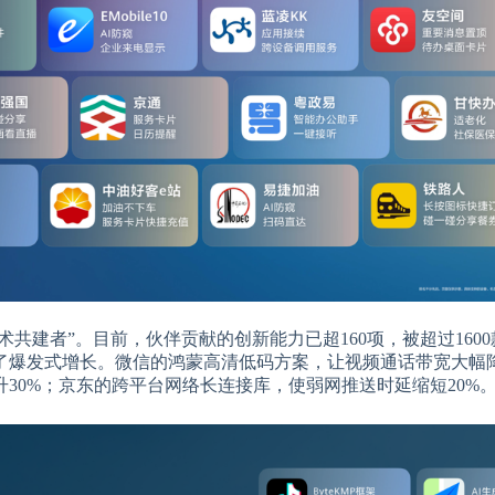
共建者”。目前，伙伴贡献的创新能力已超160项，被超过160
得了爆发式增长。微信的鸿蒙高清低码方案，让视频通话带宽大幅
30%；京东的跨平台网络长连接库，使弱网推送时延缩短20%