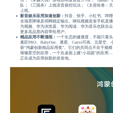
队；《三国杀》上线语音操控玩法；
《太吾绘卷：天
上线。
影音娱乐应用加速创新：
抖音、快手、小红书、哔哩
全场景降噪及弱网稳定输出。咪咕视频首发手机直播
为视频、华为浏览器、华为阅读、华为音乐也联合众
更多高品质内容带给用户。
精品应用不断涌现：
一个生态的健康度，不能只看头
素匠PRO、BabyOne、逐星、Canva可画、元星
获“鸿蒙创新精品应用奖”。它们的共同点不在于规
璀璨星空的应用，一个在桌面上建“小花园”的应用
正在成为应用创新的首发地。