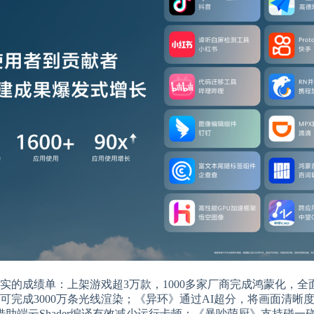
的成绩单：上架游戏超3万款，1000多家厂商完成鸿蒙化，全面
完成3000万条光线渲染；《异环》
通过AI超分，将画面清晰度提
助端云Shader编译有效减少运行卡顿；《暴吵萌厨》支持碰一