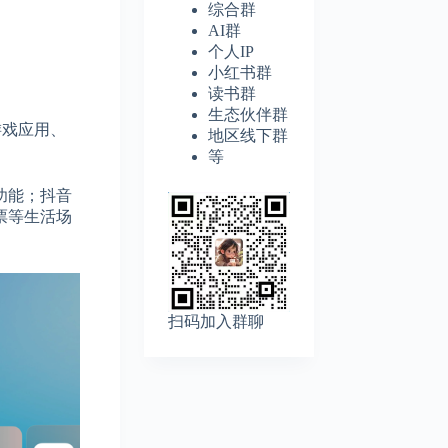
综合群
AI群
个人IP
小红书群
读书群
生态伙伴群
游戏应用、
地区线下群
等
功能；抖音
票等生活场
扫码加入群聊