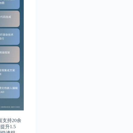
支持20余
升1.5
碰快速组