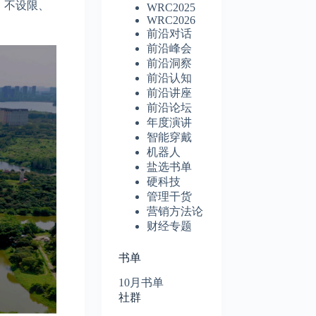
，不设限、
WRC2025
WRC2026
前沿对话
前沿峰会
前沿洞察
前沿认知
前沿讲座
前沿论坛
年度演讲
智能穿戴
机器人
盐选书单
硬科技
管理干货
营销方法论
财经专题
书单
10月书单
社群