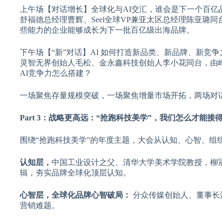
上午场【对话增长】全球化与AI交汇，谁会是下一个百亿
舒福德总经理曹辉、Seel全球VP兼亚太区总经理陈亚璐
些能力的企业能够成长为下一批百亿级出海品牌。
下午场【“新”对话】AI 如何打造新品类、新品牌、新竞争力
灵智无界创始人毛松、金永鑫科技创始人李小花同台，由
AI竞争力怎么搭建？
一场聚焦存量规模突破，一场聚焦增量市场开拓，两场对
Part 3：战略更高远：“抢跑科技美学”，我们怎么才能接
围绕“抢跑科技美学”的年度主题，大会从认知、心智、组
认知层，
中国工业设计之父、清华大学美术学院教授，柳
辑，夯实品牌全球化顶层认知。
心智层，全球化品牌心智破局：
分众传媒创始人、董事长
营销难题。