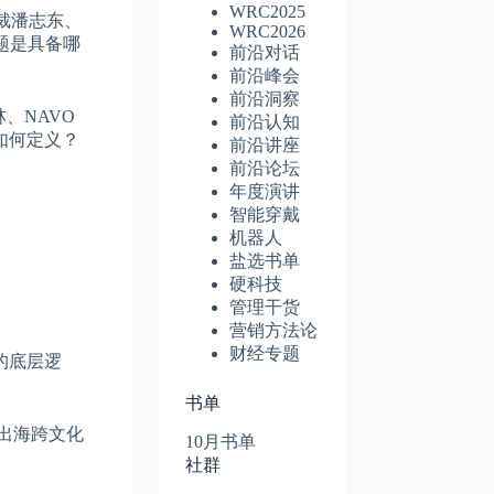
WRC2025
裁潘志东、
WRC2026
题是具备哪
前沿对话
前沿峰会
前沿洞察
、NAVO
前沿认知
如何定义？
前沿讲座
前沿论坛
年度演讲
智能穿戴
机器人
盐选书单
硬科技
管理干货
营销方法论
财经专题
的底层逻
书单
出海跨文化
10月书单
社群