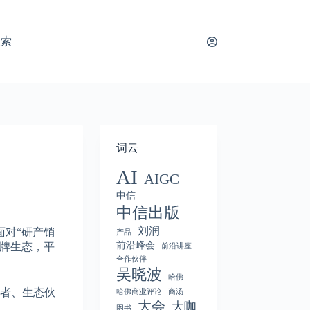
搜索
词云
AI
AIGC
中信
中信出版
刘润
面对“研产销
产品
前沿峰会
品牌生态，平
前沿讲座
合作伙伴
吴晓波
哈佛
策者、生态伙
哈佛商业评论
商汤
大会
大咖
图书