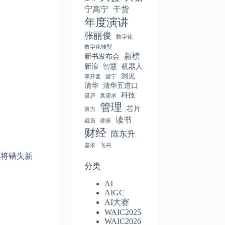
宁高宁
干货
年度演讲
张丽俊
数字化
数字化转型
新榜
新书发布会
新浪
智慧
机器人
洞见
李开复
梁宁
清华
清华五道口
科技
湛庐
真需求
管理
芯片
算力
读书
裁员
讲座
财经
陈东升
需求
飞书
或将错失新
分类
AI
AIGC
AI大赛
。
WAIC2025
WAIC2026