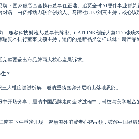
品牌：国家服贸基金执行董事任正浩、追觅全球AI硬件事业群总
同台对话，由亿邦动力联合创始人、马蹄社CEO刘宸主持，核心议
：鹿客科技创始人/董事长陈彬、CATLINK创始人兼CEO张晓林
峰瑞资本执行董事沈颖主持，追问的是新品类怎样成就？新产品
话完整覆盖出海品牌两大核心发展诉求。
得住？
织三大维度递进拆解，邀请重磅嘉宾分层输出落地思路。
冠中开场分享，厘清中国品牌走向全球过程中，科技与美学融合
江南春下午重磅开场，聚焦海外消费者心智占领，破解中国品牌