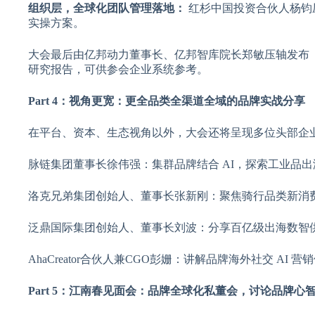
组织层，全球化团队管理落地：
红杉中国投资合伙人杨钧
实操方案。
大会最后由亿邦动力董事长、亿邦智库院长郑敏压轴发布《2
研究报告，可供参会企业系统参考。
Part 4：视角更宽：更全品类全渠道全域的品牌实战分享
在平台、资本、生态视角以外，大会还将呈现多位头部企业
脉链集团董事长徐伟强：集群品牌结合 AI，探索工业品
洛克兄弟集团创始人、董事长张新刚：聚焦骑行品类新消
泛鼎国际集团创始人、董事长刘波：分享百亿级出海数智
AhaCreator合伙人兼CGO彭姗：讲解品牌海外社交 AI 
Part 5：江南春见面会：品牌全球化私董会，讨论品牌心