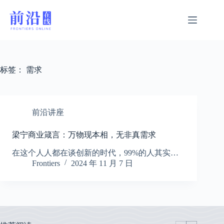
跳
过
内
容
标签：
需求
前沿讲座
梁宁商业箴言：万物现本相，无非真需求
在这个人人都在谈创新的时代，99%的人其实…
Frontiers
2024 年 11 月 7 日