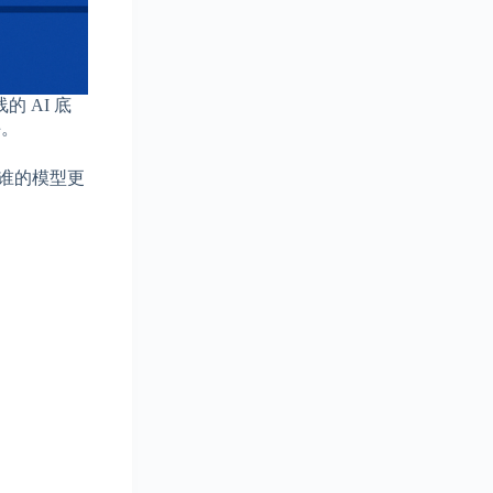
 AI 底
手。
谁的模型更