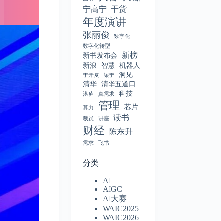
宁高宁
干货
年度演讲
张丽俊
数字化
数字化转型
新榜
新书发布会
新浪
智慧
机器人
洞见
李开复
梁宁
清华
清华五道口
科技
湛庐
真需求
管理
芯片
算力
读书
裁员
讲座
财经
陈东升
需求
飞书
分类
AI
AIGC
AI大赛
WAIC2025
WAIC2026