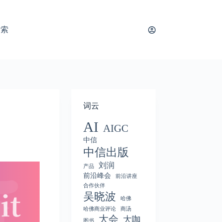
搜索
词云
AI
AIGC
中信
中信出版
刘润
产品
前沿峰会
前沿讲座
合作伙伴
吴晓波
哈佛
哈佛商业评论
商汤
大会
大咖
图书