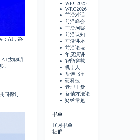
WRC2025
WRC2026
前沿对话
前沿峰会
前沿洞察
前沿认知
：AI，终
前沿讲座
前沿论坛
年度演讲
AI 太聪明
智能穿戴
步。
机器人
盐选书单
硬科技
管理干货
营销方法论
共同探讨一
财经专题
书单
10月书单
社群