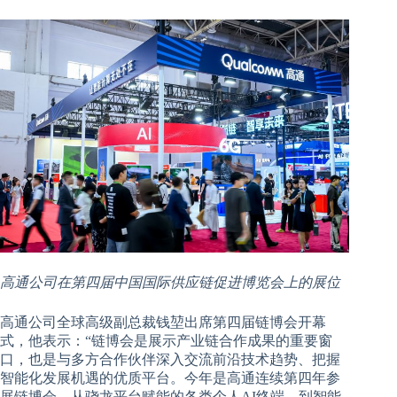
高通公司在第四届中国国际供应链促进博览会上的展位
高通公司全球高级副总裁钱堃出席第四届链博会开幕
式，他表示：“链博会是展示产业链合作成果的重要窗
口，也是与多方合作伙伴深入交流前沿技术趋势、把握
智能化发展机遇的优质平台。今年是高通连续第四年参
展链博会，从骁龙平台赋能的各类个人AI终端，到智能