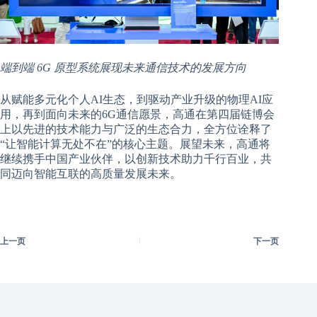
端到端 6G 原型系统展现未来通信技术的发展方向
从赋能多元化个人AI生态，到驱动产业升级的物理AI应
用，再到面向未来的6G通信愿景，高通在第四届链博会
上以先进的技术能力与广泛的生态合力，全方位诠释了
“让智能计算无处不在”的核心主题。展望未来，高通将
继续携手中国产业伙伴，以创新技术助力千行百业，共
同迈向智能互联的高质量发展未来。
上一页
下一页