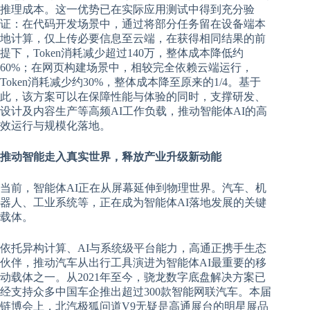
推理成本。这一优势已在实际应用测试中得到充分验
证：在代码开发场景中，通过将部分任务留在设备端本
地计算，仅上传必要信息至云端，在获得相同结果的前
提下，Token消耗减少超过140万，整体成本降低约
60%；在网页构建场景中，相较完全依赖云端运行，
Token消耗减少约30%，整体成本降至原来的1/4。基于
此，该方案可以在保障性能与体验的同时，支撑研发、
设计及内容生产等高频AI工作负载，推动智能体AI的高
效运行与规模化落地。
推动智能走入真实世界，释放产业升级新动能
当前，智能体AI正在从屏幕延伸到物理世界。汽车、机
器人、工业系统等，正在成为智能体AI落地发展的关键
载体。
依托异构计算、AI与系统级平台能力，高通正携手生态
伙伴，推动汽车从出行工具演进为智能体AI最重要的移
动载体之一。从2021年至今，骁龙数字底盘解决方案已
经支持众多中国车企推出超过300款智能网联汽车。本届
链博会上，北汽极狐问道V9无疑是高通展台的明星展品