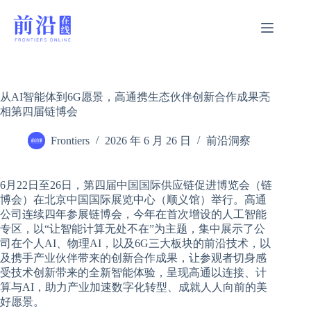
跳
过
内
容
从AI智能体到6G愿景，高通携生态伙伴创新合作成果亮
相第四届链博会
Frontiers
2026 年 6 月 26 日
前沿洞察
6月22日至26日，第四届中国国际供应链促进博览会（链
博会）在北京中国国际展览中心（顺义馆）举行。高通
公司连续四年参展链博会，今年在首次增设的人工智能
专区，以“让智能计算无处不在”为主题，集中展示了公
司在个人AI、物理AI，以及6G三大板块的前沿技术，以
及携手产业伙伴带来的创新合作成果，让参观者切身感
受技术创新带来的全新智能体验，呈现高通以连接、计
算与AI，助力产业加速数字化转型、成就人人向前的美
好愿景。