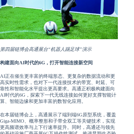
第四届链博会高通展台“机器人踢足球”演示
构建面向AI时代的6G，打开智能连接新空间
AI正在催生更丰富的终端形态、更复杂的数据流动和更
高实时性需求，也对下一代连接技术的带宽、时延、可
靠性和智能化水平提出更高要求。高通正积极构建面向
AI时代的6G，探索下一代无线连接如何更好支撑智能计
算、智能边缘和更加丰富的数智化应用。
在本届链博会上，高通展示了端到端6G原型系统，覆盖
Giga-MIMO、概率整形和子带全双工等关键技术，实现
更高频谱效率与上下行速率提升。同时，高通还与领先
的基础设施厂商开展6G互操作性测试，推进早期生态验